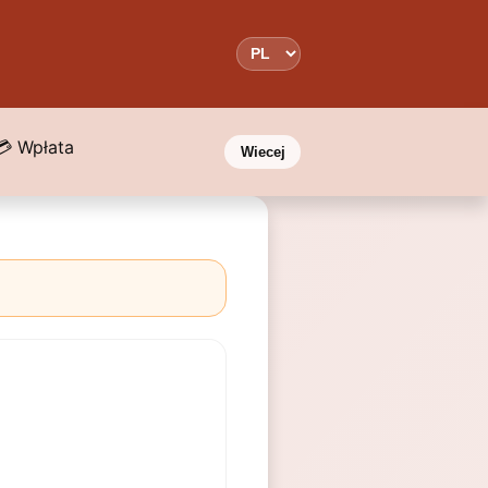
💳 Wpłata
Wiecej