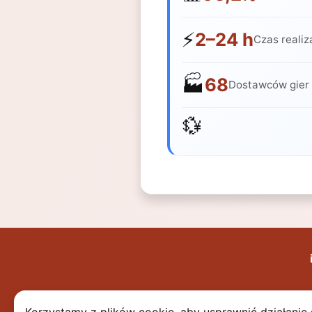
⚡
2–24 h
Czas realiz
🏭
68
Dostawców gier
💱