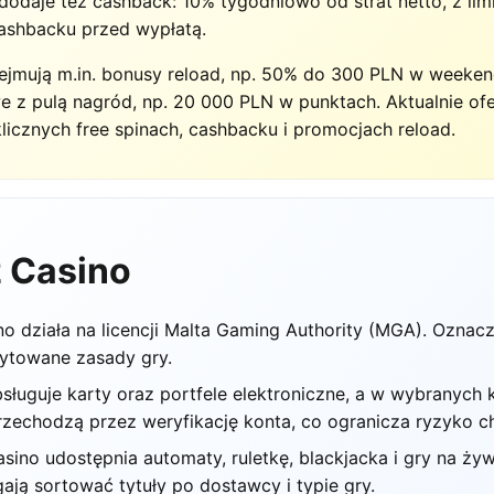
 dodaje też cashback: 10% tygodniowo od strat netto, z li
ashbacku przed wypłatą.
ejmują m.in. bonusy reload, np. 50% do 300 PLN w weeken
we z pulą nagród, np. 20 000 PLN w punktach. Aktualnie ofe
licznych free spinach, cashbacku i promocjach reload.
z Casino
no działa na licencji Malta Gaming Authority (MGA). Ozna
ytowane zasady gry.
ługuje karty oraz portfele elektroniczne, a w wybranych 
rzechodzą przez weryfikację konta, co ogranicza ryzyko 
sino udostępnia automaty, ruletkę, blackjacka i gry na ży
ają sortować tytuły po dostawcy i typie gry.