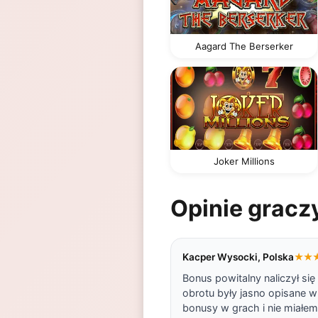
Aagard The Berserker
Joker Millions
Opinie gracz
Kacper Wysocki, Polska
★★
Bonus powitalny naliczył się
obrotu były jasno opisane w
bonusy w grach i nie miałem