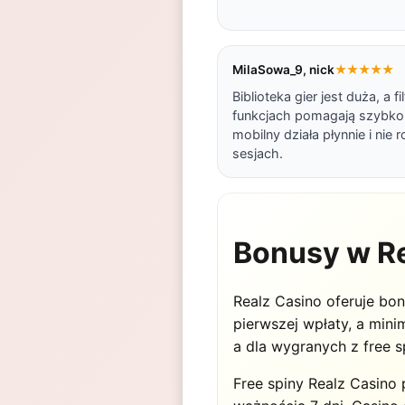
MilaSowa_9, nick
★★★★★
Biblioteka gier jest duża, a 
funkcjach pomagają szybko 
mobilny działa płynnie i nie
sesjach.
Bonusy w Re
Realz Casino oferuje bo
pierwszej wpłaty, a min
a dla wygranych z free 
Free spiny Realz Casino 