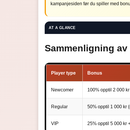
kampanjesiden før du spiller med bon
AT A GLANCE
Sammenligning av 
Player type
Bonus
Newcomer
100% opptil 2 000 kr
Regular
50% opptil 1 000 kr (
VIP
25% opptil 5 000 kr 