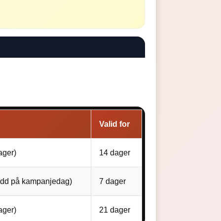
Valid for
ager)
14 dager
kudd på kampanjedag)
7 dager
ager)
21 dager